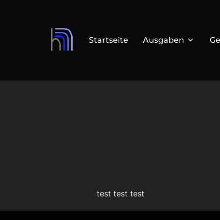
Zum
Inhalt
springen
Startseite
Ausgaben
Ge
test test test