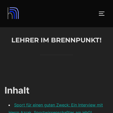
Zum
Inhalt
SEIT
springen
LEHRER IM BRENNPUNKT!
Inhalt
Sport für einen guten Zweck: Ein Interview mit
Herrn Azrak, Sportwissenschaftler am HhG!